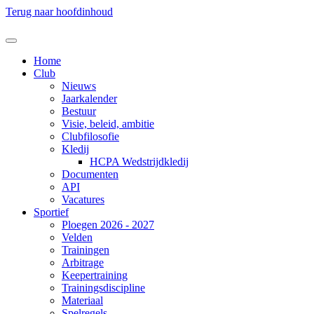
Terug naar hoofdinhoud
Home
Club
Nieuws
Jaarkalender
Bestuur
Visie, beleid, ambitie
Clubfilosofie
Kledij
HCPA Wedstrijdkledij
Documenten
API
Vacatures
Sportief
Ploegen 2026 - 2027
Velden
Trainingen
Arbitrage
Keepertraining
Trainingsdiscipline
Materiaal
Spelregels