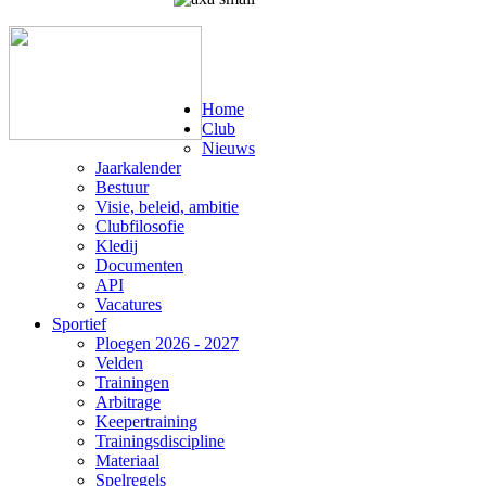
Home
Club
Nieuws
Jaarkalender
Bestuur
Visie, beleid, ambitie
Clubfilosofie
Kledij
Documenten
API
Vacatures
Sportief
Ploegen 2026 - 2027
Velden
Trainingen
Arbitrage
Keepertraining
Trainingsdiscipline
Materiaal
Spelregels